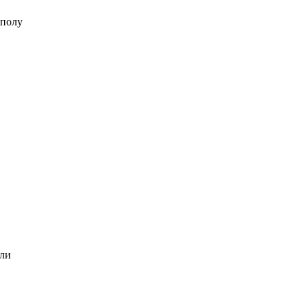
 полу
али