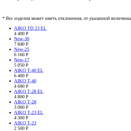
* Вес изделия может иметь отклонения, от указанной величины,
AIKO TD 23 EL
4 400
Р
New-30
7 840
Р
New-25
6 160
Р
New-17
5 050
Р
AIKO Т-40 EL
6 400
Р
AIKO Т-40
4 690
Р
AIKO Т-28 EL
4 800
Р
AIKO Т-28
3 000
Р
AIKO Т-23 EL
4 300
Р
AIKO Т-23
2 500
Р