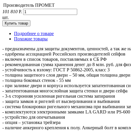
Производитель
ПРОМЕТ
101 810
Р.
шт.
Подробнее о товаре
Похожие товары
- предназначены для защиты документов, ценностей, а так же 
- одобрены ассоциацией Российских производителей сейфов
- включен в список товаров, поставляемых в СБ РФ
- рекомендованная сумма хранения денег до 8 млн. руб. для фи
- устойчивость к взлому: ГОСТ Р 50862-2005, класс 3
- толщина защитного слоя двери – 50 мм, общая толщина двери
- толщина боковых стенок - 55 мм
- при заливке двери и корпуса используется запатентованная с
- запатентованная многослойная защита стенки и двери сейфа
- 3-х сторонняя усиленная ригельная система запирания
- защита замков и ригелей от высверливания и выбивания
- система блокировки ригельного механизма при выбивании за
- комплектуются электронными замками LA GARD или PS-600 
- устройство для опечатывания
- опция – установка трейзера
- наличие анкерного крепления к полу. Анкерный болт в компл