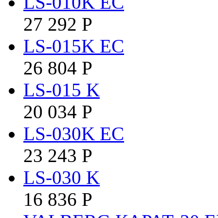
LS-010K EC
27 292
Р
LS-015K EC
26 804
Р
LS-015 K
20 034
Р
LS-030K EC
23 243
Р
LS-030 K
16 836
Р