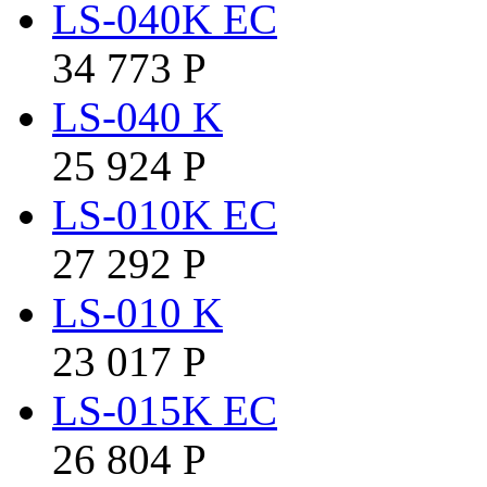
LS-040K EC
34 773
Р
LS-040 K
25 924
Р
LS-010K EC
27 292
Р
LS-010 K
23 017
Р
LS-015K EC
26 804
Р