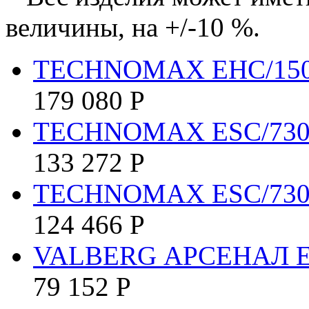
величины, на +/-10 %.
TECHNOMAX EHC/150
179 080
Р
TECHNOMAX ESC/730
133 272
Р
TECHNOMAX ESC/73
124 466
Р
VALBERG АРСЕНАЛ 
79 152
Р