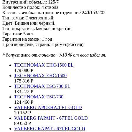
Внутренний объем, л: 125/7
Количество полок: 4 ствола
Кассовая ячейка: патронное отделение 240/153/202
Тип замка: Электронный
Цвет: Вишня или черный.
Тип покрытия: Лаковое покрытие
Гарантия: 5 лет
Гарантия на замок: 1 год
Производитель, страна: Промет(Россия)
* допустимое отклонение +/-10 % от веса изделия.
TECHNOMAX EHC/1500 EL
179 080
Р
TECHNOMAX EHC/1500
175 816
Р
TECHNOMAX ESC/730 EL
133 272
Р
TECHNOMAX ESC/730
124 466
Р
VALBERG АРСЕНАЛ EL GOLD
79 152
Р
VALBERG ГАРАНТ - 67Т.EL GOLD
89 050
Р
VALBERG КАРАТ - 67Т.EL GOLD