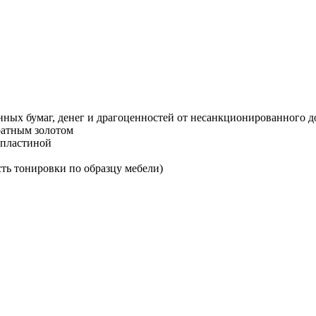
нных бумаг, денег и драгоценностей от несанкционированного до
ратным золотом
 пластиной
сть тонировки по образцу мебели)