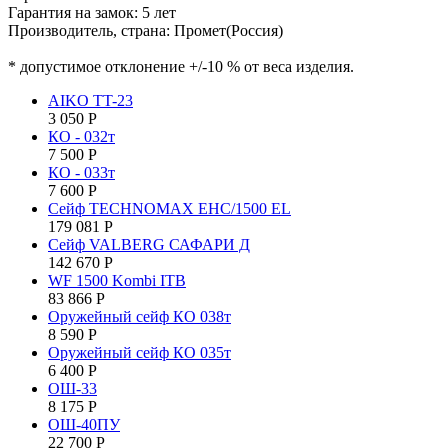
Гарантия на замок: 5 лет
Производитель, страна: Промет(Россия)
* допустимое отклонение +/-10 % от веса изделия.
AIKO TT-23
3 050
Р
КО - 032т
7 500
Р
КО - 033т
7 600
Р
Сейф TECHNOMAX EHC/1500 EL
179 081
Р
Сейф VALBERG САФАРИ Д
142 670
Р
WF 1500 Kombi ITB
83 866
Р
Оружейный сейф КО 038т
8 590
Р
Оружейный сейф КО 035т
6 400
Р
ОШ-33
8 175
Р
ОШ-40ПУ
22 700
Р