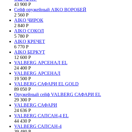
43 900
Р
Сейф оружейный AIKO ВОРОБЕЙ
2 560
Р
AIKO ЧИРОК
2 840
Р
AIKO СОКОЛ
5 780
Р
AIKO КРЕЧЕТ
6 770
Р
AIKO БЕРКУТ
12 600
Р
VALBERG АРСЕНАЛ EL
24 400
Р
VALBERG АРСЕНАЛ
19 500
Р
VALBERG САФАРИ EL GOLD
89 050
Р
Оружейный сейф VALBERG САФАРИ EL
29 300
Р
VALBERG САФАРИ
24 636
Р
VALBERG САПСАН-4 EL
44 430
Р
VALBERG САПСАН-4
39 480
Р