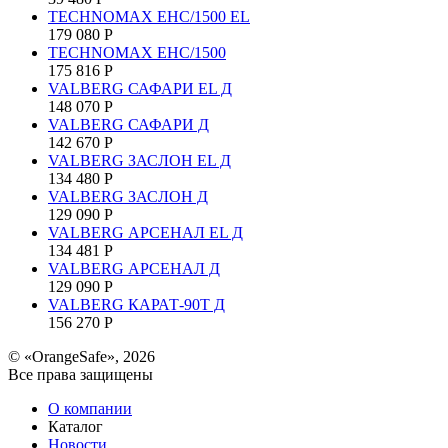
TECHNOMAX EHC/1500 EL
179 080
Р
TECHNOMAX EHC/1500
175 816
Р
VALBERG САФАРИ EL Д
148 070
Р
VALBERG САФАРИ Д
142 670
Р
VALBERG ЗАСЛОН EL Д
134 480
Р
VALBERG ЗАСЛОН Д
129 090
Р
VALBERG АРСЕНАЛ EL Д
134 481
Р
VALBERG АРСЕНАЛ Д
129 090
Р
VALBERG КАРАТ-90T Д
156 270
Р
© «OrangeSafe», 2026
Все права защищены
О компании
Каталог
Новости