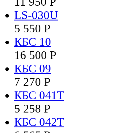
11 950
Р
LS-030U
5 550
Р
КБC 10
16 500
Р
КБC 09
7 270
Р
КБC 041T
5 258
Р
КБC 042Т