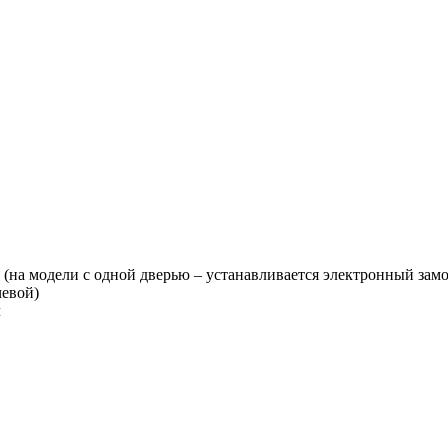
(на модели с одной дверью – устанавливается электронный замок
чевой)
ч