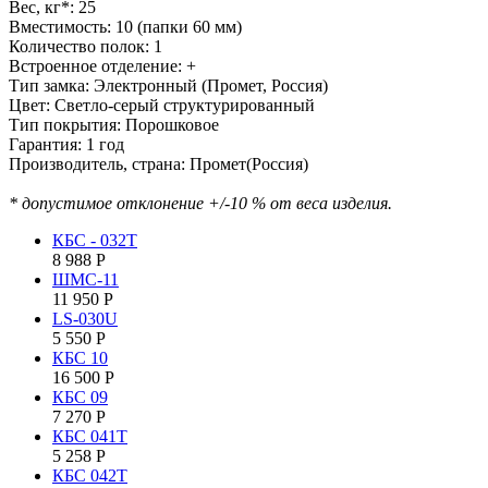
Вес, кг*: 25
Вместимость: 10 (папки 60 мм)
Количество полок: 1
Встроенное отделение: +
Тип замка: Электронный (Промет, Россия)
Цвет: Светло-серый структурированный
Тип покрытия: Порошковое
Гарантия: 1 год
Производитель, страна: Промет(Россия)
* допустимое отклонение +/-10 % от веса изделия.
КБС - 032Т
8 988
Р
ШМС-11
11 950
Р
LS-030U
5 550
Р
КБC 10
16 500
Р
КБC 09
7 270
Р
КБC 041T
5 258
Р
КБC 042Т