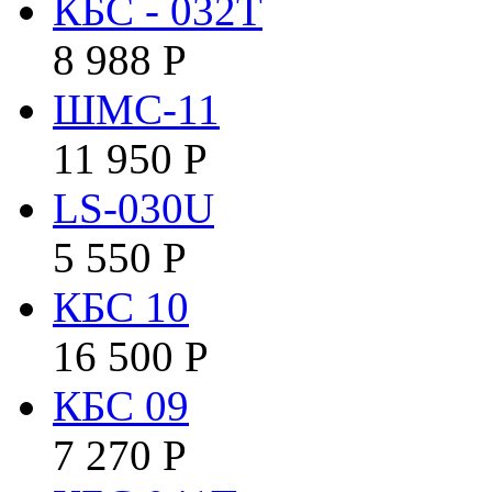
КБС - 032Т
8 988
Р
ШМС-11
11 950
Р
LS-030U
5 550
Р
КБC 10
16 500
Р
КБC 09
7 270
Р