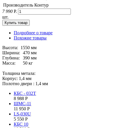
Производитель
Контур
7 990
Р.
шт.
Подробнее о товаре
Похожие товары
Высота:
1550 мм
Ширина:
470 мм
Глубина:
390 мм
Масса:
50 кг
Толщина метала:
Корпус: 1,4 мм
Полотно двери : 1,4 мм
КБС - 032Т
8 988
Р
ШМС-11
11 950
Р
LS-030U
5 550
Р
КБC 10