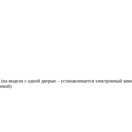
(на модели с одной дверью – устанавливается электронный замок
чевой)
ч