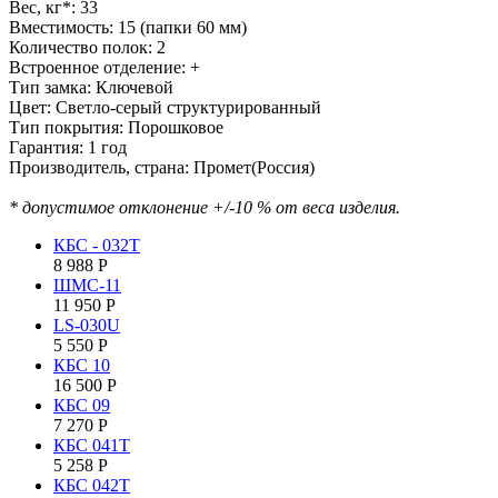
Вес, кг*: 33
Вместимость: 15 (папки 60 мм)
Количество полок: 2
Встроенное отделение: +
Тип замка: Ключевой
Цвет: Светло-серый структурированный
Тип покрытия: Порошковое
Гарантия: 1 год
Производитель, страна: Промет(Россия)
* допустимое отклонение +/-10 % от веса изделия.
КБС - 032Т
8 988
Р
ШМС-11
11 950
Р
LS-030U
5 550
Р
КБC 10
16 500
Р
КБC 09
7 270
Р
КБC 041T
5 258
Р
КБC 042Т