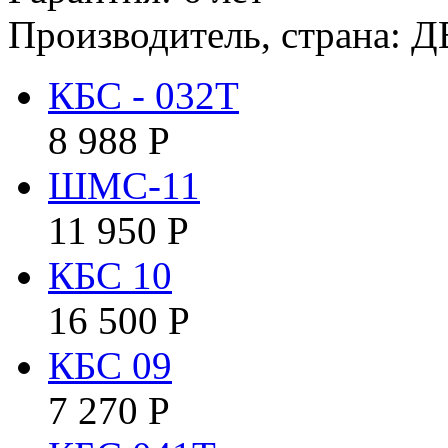
Производитель, страна: Д
КБС - 032Т
8 988
Р
ШМС-11
11 950
Р
КБC 10
16 500
Р
КБC 09
7 270
Р