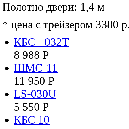
Полотно двери: 1,4 м
* цена с трейзером 3380 р
КБС - 032Т
8 988
Р
ШМС-11
11 950
Р
LS-030U
5 550
Р
КБC 10